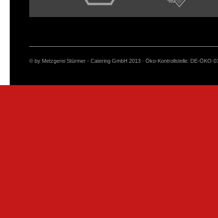
© by Metzgerei Stürmer - Catering GmbH 2013 · Öko-Kontrollstelle: DE-ÖKO-0