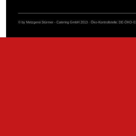
© by Metzgerei Stürmer - Catering GmbH 2013 · Öko-Kontrollstelle: DE-ÖKO-0