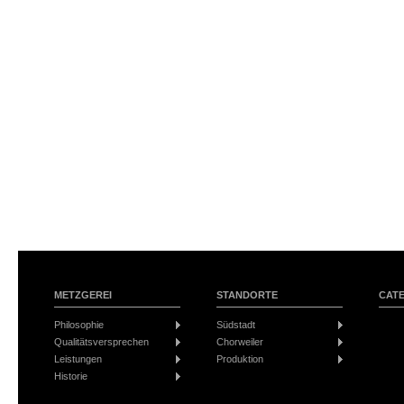
METZGEREI
STANDORTE
CAT
Philosophie
Südstadt
Qualitätsversprechen
Chorweiler
Leistungen
Produktion
Historie