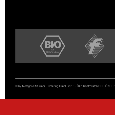
© by Metzgerei Stürmer - Catering GmbH 2013 · Öko-Kontrollstelle: DE-ÖKO-0